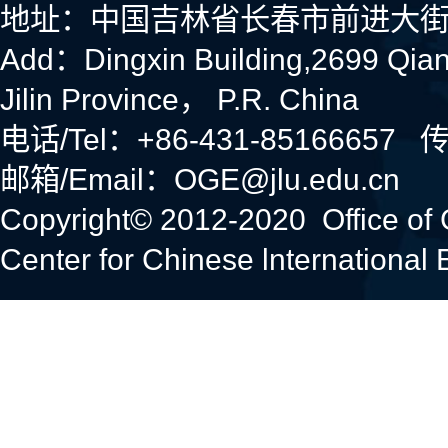
地址：中国吉林省长春市前进大街
Add：Dingxin Building,2699 Qia
Jilin Province， P.R. China
电话/Tel：+86-431-85166657 传
邮箱/Email：OGE@jlu.edu.cn
Copyright© 2012-2020 Office of
Center for Chinese lnternational