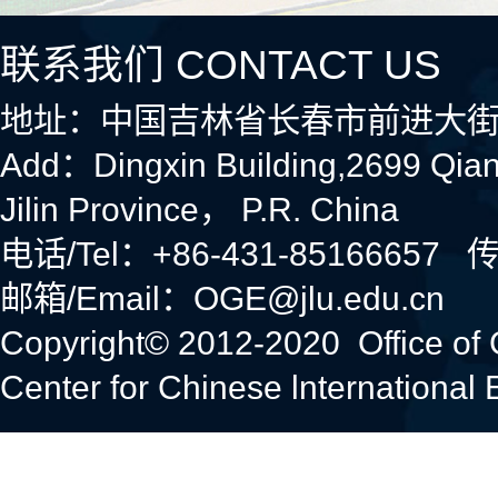
联系我们 CONTACT US
地址：中国吉林省长春市前进大街
Add：Dingxin Building,2699 Qia
Jilin Province， P.R. China
电话/Tel：+86-431-85166657 传
邮箱/Email：OGE@jlu.edu.cn
Copyright© 2012-2020 Office of
Center for Chinese lnternational