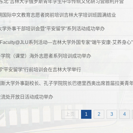
行摄东北”吉林大学俄罗斯青年学生中华传统文化研习营顺利开营
四期国际中文教育志愿者岗前培训吉林大学培训班圆满结业
林大学外事干部培训会暨“平安留学”系列活动成功举办
tional Faculty@JLU系列活动—吉林大学外国专家“端午安康·
子学院（课堂）海外志愿者系列培训成功举办
育部“平安留学”行前培训会在吉林大学举行
利斯大学外事副校长、孔子学院院长巴德里西奥出席首届拉美青
交流处开放日活动成功举办
上页
1
2
3
4