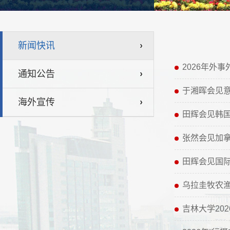
新闻快讯
2026年外
通知公告
于湘晖会见
海外宣传
田辉会见韩国
张然会见加拿
田辉会见国
乌拉圭牧农
吉林大学20