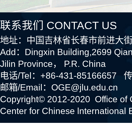
联系我们 CONTACT US
地址：中国吉林省长春市前进大街
Add：Dingxin Building,2699 Qia
Jilin Province， P.R. China
电话/Tel：+86-431-85166657 传
邮箱/Email：OGE@jlu.edu.cn
Copyright© 2012-2020 Office of
Center for Chinese lnternational