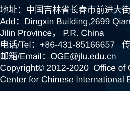
地址：中国吉林省长春市前进大街
Add：Dingxin Building,2699 Qia
Jilin Province， P.R. China
电话/Tel：+86-431-85166657 传
邮箱/Email：OGE@jlu.edu.cn
Copyright© 2012-2020 Office of
Center for Chinese lnternational