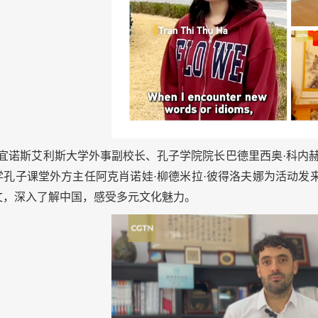
宜诺斯艾利斯大学外事副校长、孔子学院院长巴德里西奥
·
科内
学孔子课堂
外方主任阿克肖诺娃
·柳德米拉·彼得洛夫娜为活动发
文，深入了解中国，感受多元文化魅力。