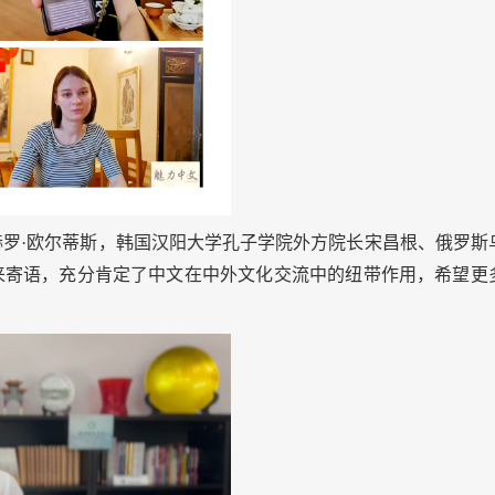
赫罗
·
欧尔蒂斯，韩国汉阳大学孔子学院外方院长
宋昌根
、俄罗斯
来寄语
，充分肯定了中文在中外文化交流中的纽带作用，希望更